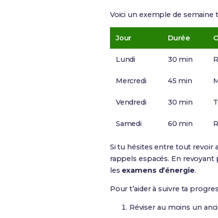
Voici un exemple de semaine t
Jour
Durée
O
Lundi
30 min
R
Mercredi
45 min
M
Vendredi
30 min
T
Samedi
60 min
R
Si tu hésites entre tout revoir
rappels espacés. En revoyant 
les
examens d’énergie
.
Pour t’aider à suivre ta progre
Réviser au moins un anc