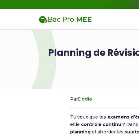
Bac Pro
MEE
Planning de Révisi
Par
Elodie
Tu veux que tes
examens d’é
et le
contrôle continu
? Dans 
planning
et aborder les
sujet