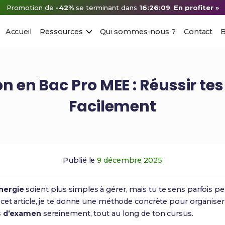
Promotion de
-42%
se terminant dans
16:26:08
.
En profiter »
Accueil
Ressources
Qui sommes-nous ?
Contact
B
on en Bac Pro MEE : Réussir te
Facilement
Publié le
9 décembre 2025
nergie
soient plus simples à gérer, mais tu te sens parfois pe
cet article, je te donne une méthode concrète pour organiser
s d’examen
sereinement, tout au long de ton cursus.