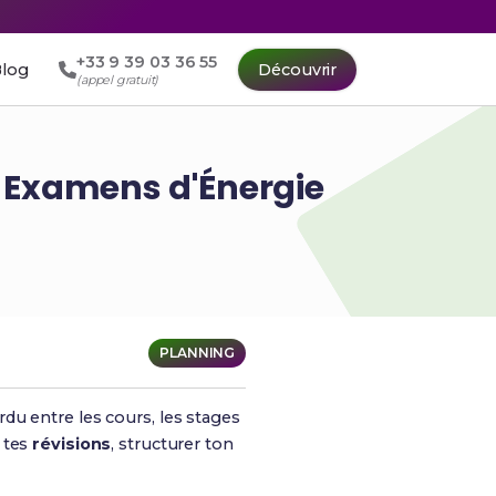
+33 9 39 03 36 55
log
Découvrir
(appel gratuit)
s Examens d'Énergie
PLANNING
rdu entre les cours, les stages
 tes
révisions
, structurer ton