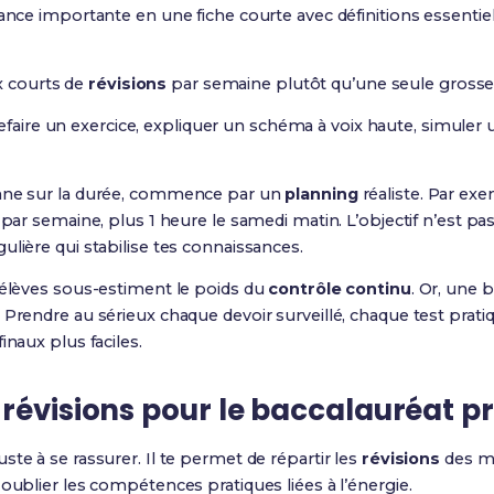
nce importante en une fiche courte avec définitions essentie
x courts de
révisions
par semaine plutôt qu’une seule grosse
efaire un exercice, expliquer un schéma à voix haute, simuler 
enne sur la durée, commence par un
planning
réaliste. Par exe
 par semaine, plus 1 heure le samedi matin. L’objectif n’est pas 
ulière qui stabilise tes connaissances.
’élèves sous-estiment le poids du
contrôle continu
. Or, une 
 Prendre au sérieux chaque devoir surveillé, chaque test prati
inaux plus faciles.
révisions pour le baccalauréat p
uste à se rassurer. Il te permet de répartir les
révisions
des ma
 oublier les compétences pratiques liées à l’énergie.