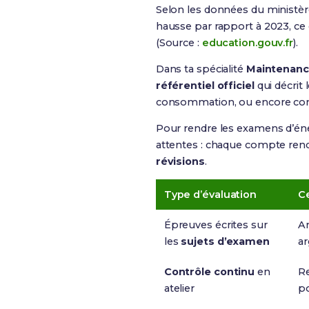
Selon les données du ministèr
hausse par rapport à 2023, ce
(Source :
education.gouv.fr
).
Dans ta spécialité
Maintenance
référentiel officiel
qui décrit 
consommation, ou encore comm
Pour rendre les examens d’énergi
attentes : chaque compte rend
révisions
.
Type d’évaluation
Ce
Épreuves écrites sur
An
les
sujets d’examen
ar
Contrôle continu
en
Re
atelier
po