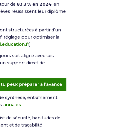
utour de
83,3 % en 2024
, en
lèves réussissent leur diplôme
ont structurées à partir d’un
if, réglage pour optimiser la
.education.fr
).
jours soit aligné avec ces
un support direct de
tu peux préparer à l’avance
de synthèse, entraînement
es
annales
ist de sécurité, habitudes de
nt et de traçabilité