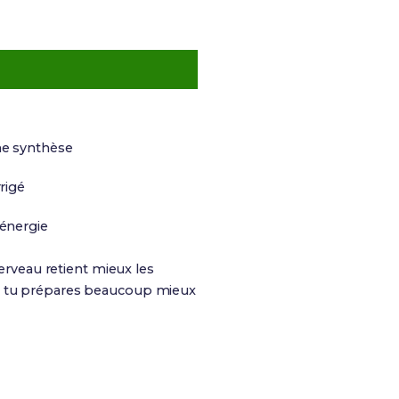
he synthèse
rigé
’énergie
cerveau retient mieux les
s, tu prépares beaucoup mieux