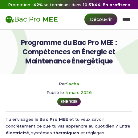
Promotion
-42%
se terminant dans
10:51:43
.
En profiter »
Bac Pro
MEE
Découvrir
Programme du Bac Pro MEE :
Compétences en Énergie et
Maintenance Énergétique
Par
Sacha
Publié le
4 mars 2026
ENERGIE
Tu envisages le
Bac Pro MEE
et tu veux savoir
concrètement ce que tu vas apprendre au quotidien ? Entre
électricité
, systèmes
thermiques
et réglages