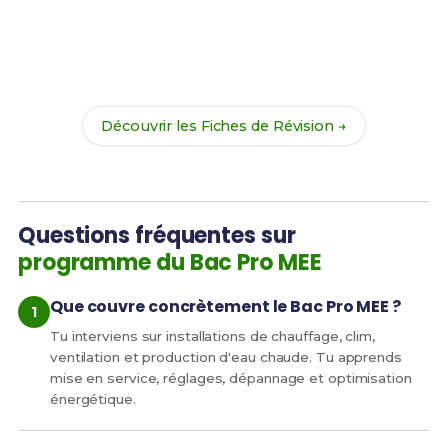
Prêt(e) à réussir ton examen ?
Révise efficacement avec nos
182 Fiches de
Révision
pour le Bac Pro MEE et maximise tes
chances de réussite !
Découvrir les Fiches de Révision →
Questions fréquentes sur
programme du Bac Pro MEE
Que couvre concrètement le Bac Pro MEE ?
Tu interviens sur installations de chauffage, clim,
ventilation et production d'eau chaude. Tu apprends
mise en service, réglages, dépannage et optimisation
énergétique.