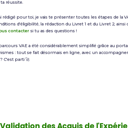
a réussite.
ai rédigé pour toi, je vais te présenter toutes les étapes de la V
tions d'éligibilité, la rédaction du Livret 1 et du Livret 2, ainsi 
ous contacter
si tu as des questions !
parcours VAE a été considérablement simplifié grâce au porta
anismes : tout se fait désormais en ligne, avec un accompagne
 C'est parti 🚀
8 à 12 mois
1 an
Durée moyenne du
Expérience minimum
parcours
requise
a
Validation des Acquis de l'Expéri