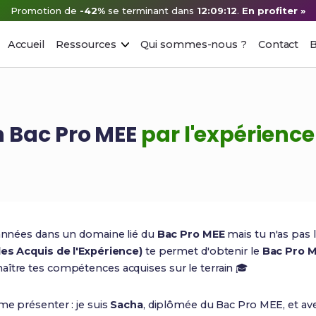
Promotion de
-42%
se terminant dans
12:09:11
.
En profiter »
Accueil
Ressources
Qui sommes-nous ?
Contact
B
on Bac Pro MEE
par l'expérience
s années dans un domaine lié du
Bac Pro MEE
mais tu n'as pas 
des Acquis de l'Expérience)
te permet d'obtenir le
Bac Pro M
aître tes compétences acquises sur le terrain 🎓
me présenter : je suis
Sacha
, diplômée du Bac Pro MEE, et a