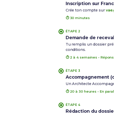
Inscription sur Fran
Crée ton compte sur
vae.
⏱ 30 minutes
ÉTAPE 2
Demande de recevabil
Tu remplis un dossier prés
conditions.
⏱ 2 à 4 semaines • Répons
ÉTAPE 3
Accompagnement (o
Un Architecte Accompagnat
⏱ 20 à 30 heures • En paral
ÉTAPE 4
Rédaction du dossier