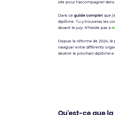
site pour t'accompagner dans t
Dans ce
guide complet
que j'
diplôme. Tu y trouveras les condi
devant le jury. N'hésite pas à
n
Depuis la réforme de 2024, le 
naviguer entre différents org
devenir le prochain diplômé•e ?
60%
Taux de validation totale
Qu'est-ce que l