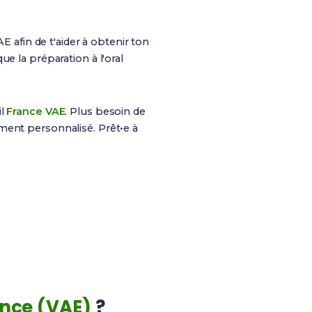
AE afin de t'aider à obtenir ton
que la préparation à l'oral
il
France VAE
. Plus besoin de
ment personnalisé. Prêt•e à
100%
Finançable via CPF
ence (VAE)
?