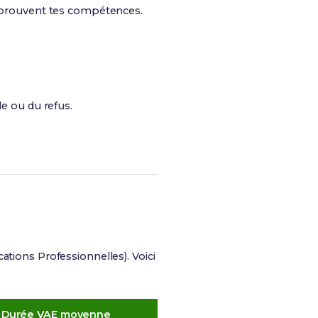
qui prouvent tes compétences.
le ou du refus.
cations Professionnelles). Voici
Durée VAE moyenne