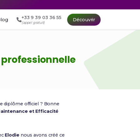
+33 9 39 03 36 55
log
Découvrir
(appel gratuit)
 professionnelle
le diplôme officiel ? Bonne
aintenance et Efficacité
vec
Elodie
nous avons créé ce