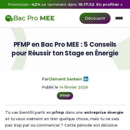
Promotion
-42%
se terminant dans
19:17:31
.
En profiter »
Bac Pro
MEE
Découvrir
PFMP en Bac Pro MEE : 5 Conseils
pour Réussir ton Stage en Énergie
Par
Clément Sentein
Publié le
14 février 2026
PFMP
Tu vas bientôt partir en
pfmp
dans une
entreprise énergie
et tu veux vraiment en tirer quelque chose, mais tu ne sais
pas trop par où commencer ? Cette période est décisive