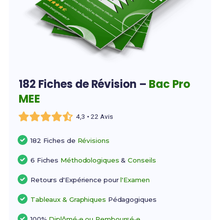
182 Fiches de Révision –
Bac Pro
MEE
4,3 • 22 Avis
182 Fiches de
Révisions
6 Fiches
Méthodologiques
&
Conseils
Retours d'Expérience pour
l'Examen
Tableaux & Graphiques
Pédagogiques
100%
Diplômé•e ou Remboursé•e