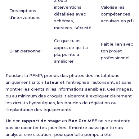
2 ou 3
interventions
Valorise les
Descriptions
détaillées avec
compétences
d’interventions
schémas,
acquises en
pfm
mesures, sécurité
Ce que tu as
Fait le lien avec
appris, ce qui t’a
Bilan personnel
ton projet
plu, points à
professionnel
améliorer
Pendant la PFMP, prends des photos des installations
uniquement si ton
tuteur
et l’entreprise l’autorisent, et sans
montrer les clients ni les informations sensibles. Ces images,
ou au minimum des croquis, t’aideront à expliquer clairement
les circuits hydrauliques, les boucles de régulation ou
l’implantation des équipements.
Un bon
rapport de stage
en
Bac Pro MEE
ne se contente
pas de raconter tes journées. Il montre aussi que tu sais
analyser une situation : pourquoi telle pompe a été