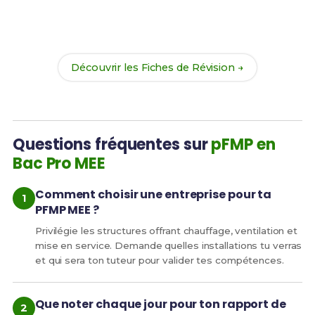
Révise efficacement avec nos
182 Fiches de
Révision
pour le Bac Pro MEE et maximise tes
chances de réussite !
Découvrir les Fiches de Révision →
Questions fréquentes sur
pFMP en
Bac Pro MEE
Comment choisir une entreprise pour ta
PFMP MEE ?
Privilégie les structures offrant chauffage, ventilation et
mise en service. Demande quelles installations tu verras
et qui sera ton tuteur pour valider tes compétences.
Que noter chaque jour pour ton rapport de