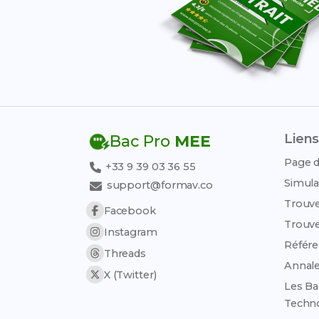
Liens
Bac Pro
MEE
Page d
+33 9 39 03 36 55
Simula
support@formav.co
Trouve
Facebook
Trouve
Instagram
Référen
Threads
Annale
X (Twitter)
Les Ba
Techn