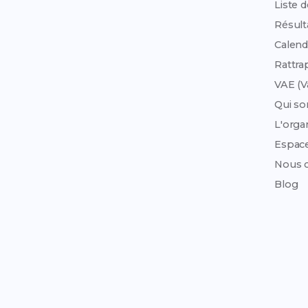
Liste 
Résult
Calend
Rattra
VAE (V
Qui s
L'org
Espac
Nous c
Blog