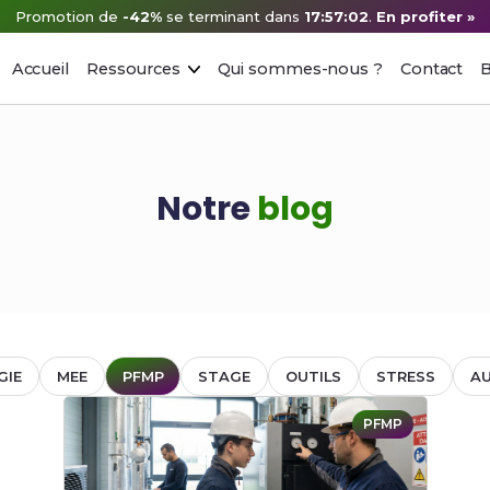
Promotion de
-42%
se terminant dans
17:57:02
.
En profiter »
Accueil
Ressources
Qui sommes-nous ?
Contact
B
Notre
blog
GIE
MEE
PFMP
STAGE
OUTILS
STRESS
A
PFMP