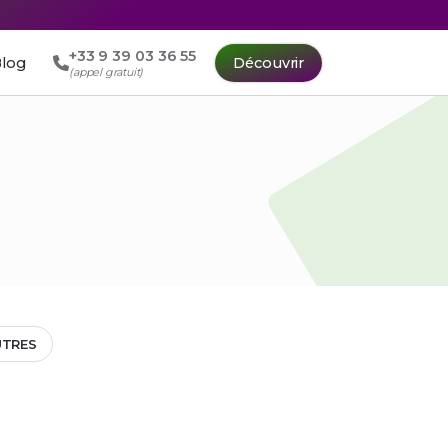
+33 9 39 03 36 55
log
Découvrir
(appel gratuit)
UTRES