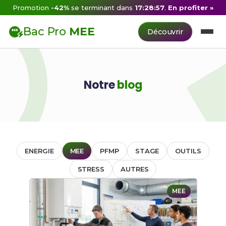
Promotion
-42%
se terminant dans
17:28:57
.
En profiter »
Bac Pro
MEE
Découvrir
Notre
blog
ENERGIE
MEE
PFMP
STAGE
OUTILS
STRESS
AUTRES
MEE